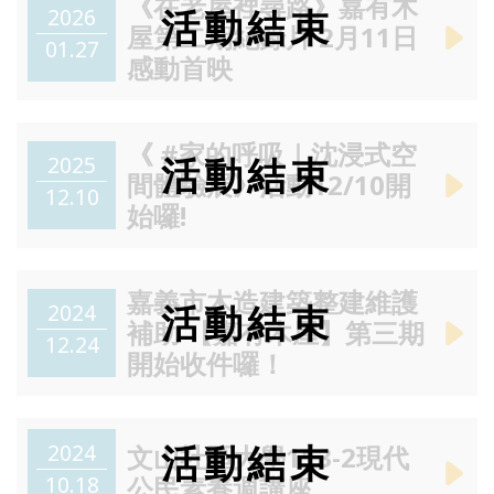
《在老屋裡尋路》嘉有木
2026
屋第二期紀錄片 2月11日
01.27
感動首映
《 #家的呼吸｜沈浸式空
2025
間體驗展》活動12/10開
12.10
始囉!
嘉義市木造建築整建維護
2024
補助 【嘉有木屋】第三期
12.24
開始收件囉！
2024
文山社區大學113-2現代
10.18
公民素養週講座