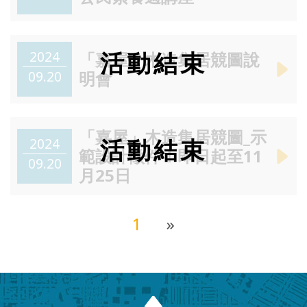
2024
「嘉屋」木造集居競圖說
09.20
明會
「嘉屋」木造集居競圖_示
2024
範設計徵件！即日起至11
09.20
月25日
1
»