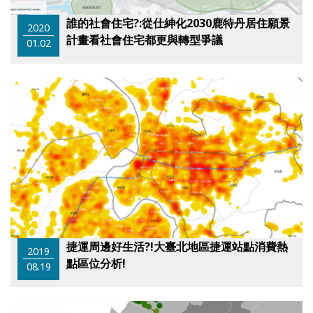
誰的社會住宅?:從仕紳化2030鹿特丹居住願景
2020
計畫看社會住宅都更與轉型爭議
01.02
捷運周邊好生活?!大臺北地區捷運站點消費熱
2019
點區位分析!
08.19